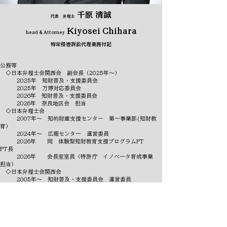
千原 清誠
代表 弁理士
Kiyosei Chihara
head & Attorney
特定侵害訴訟代理業務付記
公務等
◇日本弁理士会関西会 副会長（2025年～）
2025年 知財普及・支援委員会
2025年 万博対応委員会
2026年 知財普及・支援委員会
2026年 奈良地区会 担当
◇日本弁理士会
2007年～ 知的財産支援センター 第一事業部(知財教
育）
2024年～ 広報センター 運営委員
2026年 同 体験型知財教育支援プログラムPT
PT長
2026年 会長室室員（特許庁 イノベータ育成事業
担当）
◇日本弁理士会関西会
2005年～ 知財普及・支援委員会 運営委員
◇日本知的財産仲裁センター
2018～2025年 運営委員
略歴
1997年 広島大学理学部物性学科卒業
1997年 建材メーカ勤務
1999年 特許事務所勤務